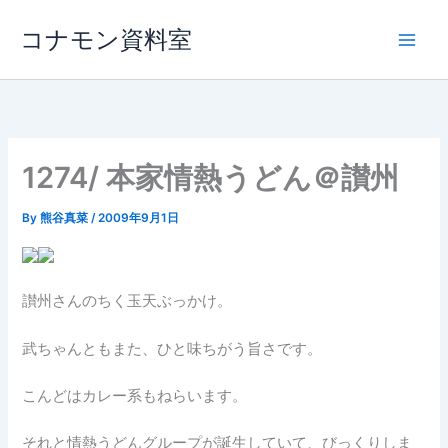
内
コナモン資料室
容
を
ス
キ
ッ
プ
1274/ 本家情熱うどん＠讃州
By
熊谷真菜
/
2009年9月1日
讃州さんのちく玉天ぶっかけ。
武ちゃんともまた、ひと味ちがう旨さです。
こんどはカレー系もねらいます。
それと情熱うどんグループが誕生していて、びっくりしま