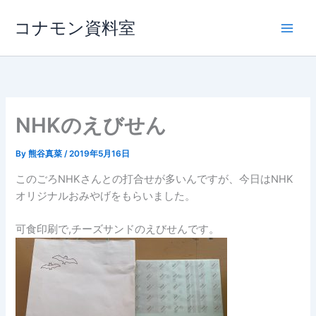
内
コナモン資料室
容
を
ス
キ
ッ
プ
NHKのえびせん
By
熊谷真菜
/
2019年5月16日
このごろNHKさんとの打合せが多いんですが、今日はNHK
オリジナルおみやげをもらいました。
可食印刷で,チーズサンドのえびせんです。