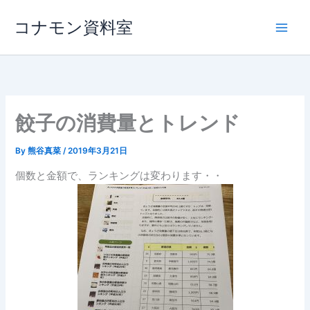
内
コナモン資料室
容
を
ス
キ
ッ
プ
餃子の消費量とトレンド
By
熊谷真菜
/
2019年3月21日
個数と金額で、ランキングは変わります・・