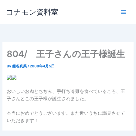
内
コナモン資料室
容
を
ス
キ
ッ
プ
804/ 王子さんの王子様誕生
By
熊谷真菜
/
2008年4月5日
おいしいお肉とちぢみ、手打ち冷麺を食べているころ、王
子さんとこの王子様が誕生されました。
本当におめでとうございます。また近いうちに謁見させて
いただきます！