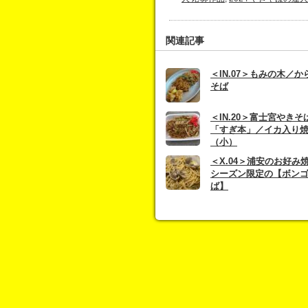
関連記事
＜IN.07＞もみの木／
そば
＜IN.20＞富士宮やき
「すぎ本」／イカ入り
（小）
＜X.04＞浦安のお好み
シーズン限定の【ボン
ば】