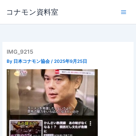
内
コナモン資料室
容
を
ス
キ
ッ
プ
IMG_9215
By
日本コナモン協会
/
2025年9月25日