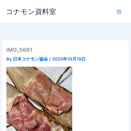
内
コナモン資料室
容
を
ス
キ
ッ
プ
IMG_5661
By
日本コナモン協会
/
2025年10月19日