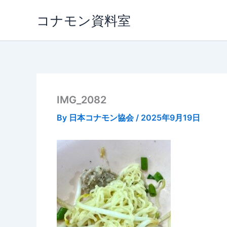
内
コナモン資料室
容
を
ス
キ
ッ
プ
IMG_2082
By
日本コナモン協会
/
2025年9月19日