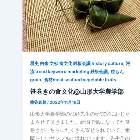
,
歴史 由来 文献 食文化 鉄板会議 history culture
潮
,
流 trend keyword marketing 鉄板会議
粒もん
,
grain
食材meat seafood vegetable fruits
笹巻きの食文化@山形大学農学部
熊谷真菜
/
2022年11月19日
山形大学農学部の江頭先生の研究室におじゃ
まさせて頂きました。新潟で気になってた笹
巻きがこちらにたくさん寄せられていて、素
晴らしいサンプルに溢れています。先生作の