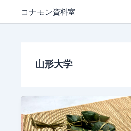
内
コナモン資料室
容
を
ス
キ
ッ
プ
山形大学